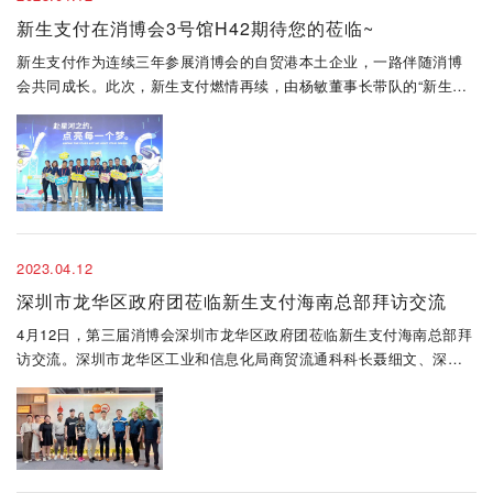
新生支付在消博会3号馆H42期待您的莅临~
新生支付作为连续三年参展消博会的自贸港本土企业，一路伴随消博
会共同成长。此次，新生支付燃情再续，由杨敏董事长带队的“新生天
团”以变革者的全新姿态再度亮相消博会3号展馆，为大家带来融合科技
创新与本土产业双重优势的综合支付解决方案。海航信管党委书记廖
虹宇及..
2023.04.12
深圳市龙华区政府团莅临新生支付海南总部拜访交流
4月12日，第三届消博会深圳市龙华区政府团莅临新生支付海南总部拜
访交流。深圳市龙华区工业和信息化局商贸流通科科长聂细文、深圳
市观澜海关查检科科长纪映文、深圳市观澜海关综合业务科副科长王
清媛等领导出席本次会议并进行交流座谈。新生支付总经理杜才明、
总经理助理..