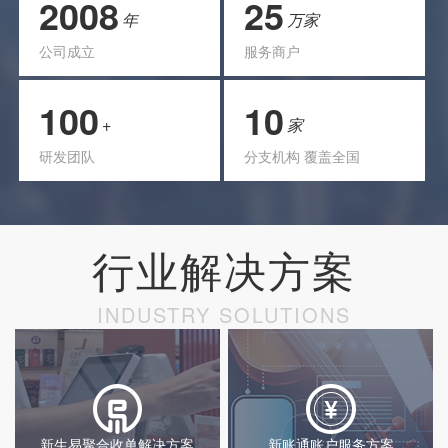
2008
25
年
万家
公司成立
服务商户
100
10
+
家
研发团队
分支机构 覆盖全国
行业解决方案
INDUSTRY SOLUTIONS
新生易聚合收单解决方案
新账通账户服务方案