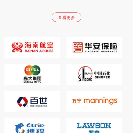
查看更多
新生支付有限公司2023年度投诉分..
众志成城 | 抗台救灾展担当、新..